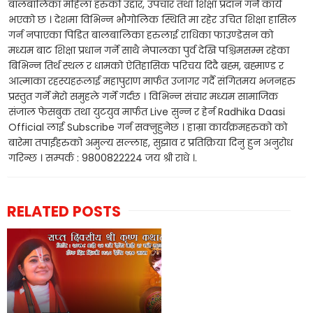
बालबालिका महिला हरुको उद्दार, उपचार तथा शिक्षा प्रदान गर्ने कार्य
भएको छ । देशमा विभिन्न भौगोलिक स्थिति मा रहेर उचित शिक्षा हासिल
गर्न नपाएका पिडित बालबालिका हरुलाई राधिका फाउण्डेसन को
मध्यम बाट शिक्षा प्रधान गर्ने साथै नेपालका पुर्व देखि पश्चिमसम्म रहेका
बिभिन्न तिर्थ स्थल र धामको ऐतिहासिक परिचय दिदै ब्रह्म, ब्रह्माण्ड र
आत्माका रहस्यहरूलाई महापुराण मार्फत उजागर गर्दै संगितमय भजनहरु
प्रस्तुत गर्ने मेरो समुहले गर्ने गर्दछ । विभिन्न संचार मध्यम सामाजिक
संजाल फेसबुक तथा युटयुव मार्फत Live सुन्न र हेर्न Radhika Daasi
Official लाई Subscribe गर्न सक्नुहुनेछ । हाम्रा कार्यक्रमहरुको को
बारेमा तपाईंहरुको अमुल्य सल्लाह, सुझाव र प्रतिक्रिया दिनु हुन अनुरोध
गरिन्छ । सम्पर्क : 9800822224 जय श्री राधे ।.
RELATED POSTS