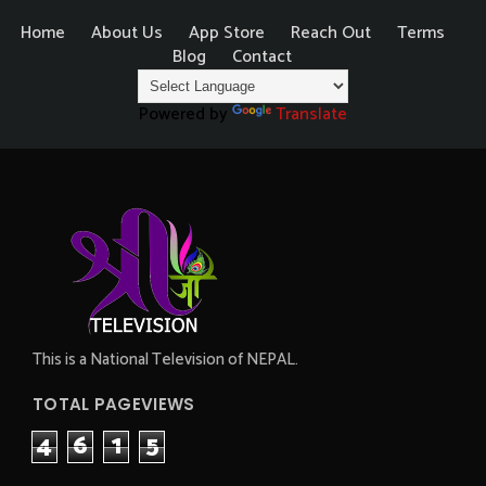
Home
About Us
App Store
Reach Out
Terms
Blog
Contact
Powered by
Translate
This is a National Television of NEPAL.
TOTAL PAGEVIEWS
4
6
1
5