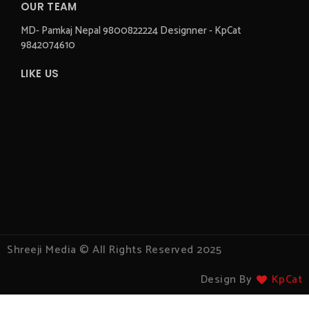
OUR TEAM
MD- Pamkaj Nepal 9800822224 Designner - KpCat
9842074610
LIKE US
Shreeji Media © All Rights Reserved 2025
Design By
KpCat