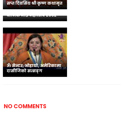
सप्त दिवसिय श्री कृष्ण कथामृत
आउँदो मंसिरमा कोशी पर्यटन
धार्मिक माई महोत्सव २०८२
ॐ सेन्टर, ओहायो, अमेरिकामा
दासीजिको सत्सङ्ग
NO COMMENTS