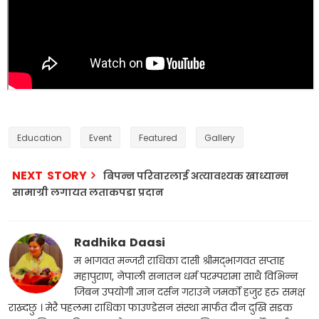
Education
Event
Featured
Gallery
NEXT STORY
बिपन्न परिवारलाई अत्यावश्यक खाध्यान्न
सामाग्री लगायत लताकपडा प्रदान
Radhika Daasi
म भागवत मन्जरी राधिका दासी श्रीमद्भागवत सप्ताह
महापुराण, नेपाली सनातन धर्म परम्परामा साथै विभिन्न
जिबन उपयोगी ज्ञान दर्सन गराउने जमर्को हजुर हरु समक्ष
राख्दछु । मेरै पहलमा राधिका फाउण्डेसन संस्था मार्फत दीन दुखि सडक